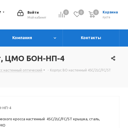
7
Корзина
Войти
0
0
0
0
пуста
Мой кабинет
Компания
Контакты
т, ЦМО БОН-НП-4
росс настенный оптический
-
Корпус ВО настенный 4SC/2LC/FC/ST
Н-НП-4
еского кросса настенный 4SC/2LC/FC/ST крышка, сталь,
ЦМО