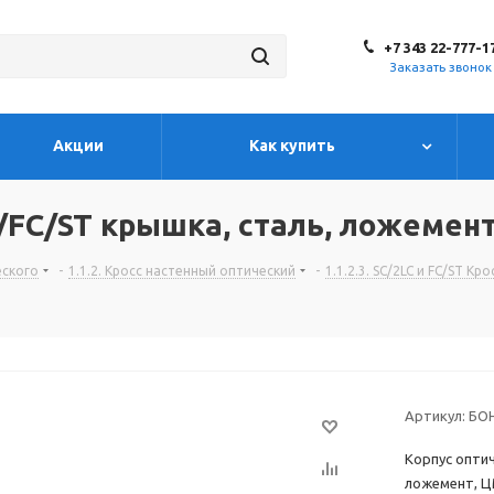
+7 343 22-777-1
Заказать звонок
Акции
Как купить
/FC/ST крышка, сталь, ложемен
еского
-
1.1.2. Кросс настенный оптический
-
1.1.2.3. SC/2LC и FC/ST К
Артикул:
БО
Корпус оптич
ложемент, 