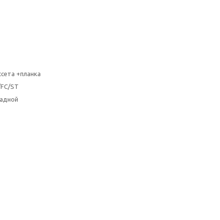
ссета +планка
/FC/ST
ладной