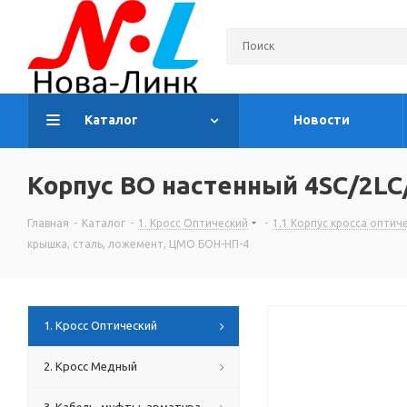
Каталог
Новости
Корпус ВО настенный 4SC/2LC
Главная
-
Каталог
-
1. Кросс Оптический
-
1.1 Корпус кросса оптич
крышка, сталь, ложемент, ЦМО БОН-НП-4
1. Кросс Оптический
2. Кросс Медный