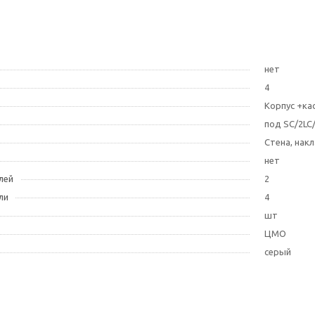
нет
4
Корпус +ка
под SC/2LC
Стена, нак
нет
лей
2
ли
4
шт
ЦМО
серый