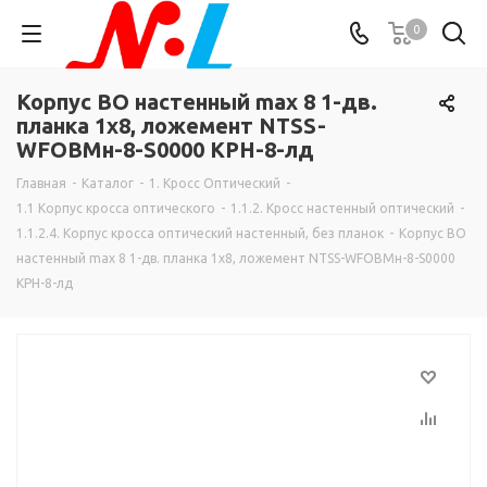
0
Корпус ВО настенный max 8 1-дв.
планка 1х8, ложемент NTSS-
WFOBMн-8-S0000 КРН-8-лд
Главная
-
Каталог
-
1. Кросс Оптический
-
1.1 Корпус кросса оптического
-
1.1.2. Кросс настенный оптический
-
1.1.2.4. Корпус кросса оптический настенный, без планок
-
Корпус ВО
настенный max 8 1-дв. планка 1х8, ложемент NTSS-WFOBMн-8-S0000
КРН-8-лд