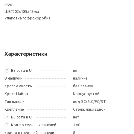
IP20
ШВГ202х185х45мм
Упаковка гофрокоробка
Характеристики
Высота в U
нет
?
В наличии
наличие
Кросс ёмкость
без планок
Кросс Набор
Корпус пустой
Тип панели
под SC/2LC/FC/ST
Крепление
Стена, накладной
Высота в U.
нет
?
Кол-во сменных панелей
1 х8
?
кол-во отверстий в панели
8