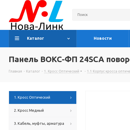
Каталог
Новости
Панель ВОКС-ФП 24SCA повор
Главная
-
Каталог
-
1. Кросс Оптический
-
1.1 Корпус кросса оптич
1. Кросс Оптический
2. Кросс Медный
3. Кабель, муфты, арматура