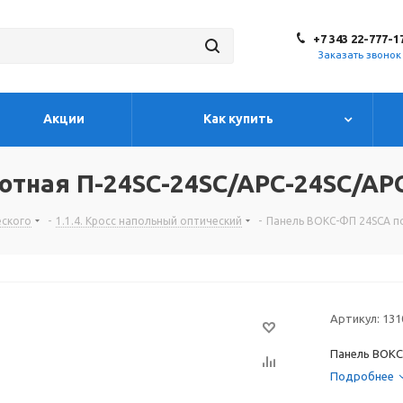
+7 343 22-777-1
Заказать звонок
Акции
Как купить
отная П-24SC-24SC/APC-24SC/AP
еского
-
1.1.4. Кросс напольный оптический
-
Панель ВОКС-ФП 24SCA по
Артикул:
131
Панель ВОКС
Подробнее