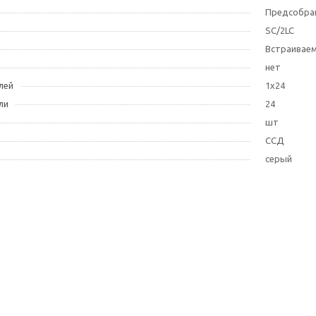
Предсобра
SC/2LC
Встраивае
нет
лей
1х24
ли
24
шт
ССД
серый