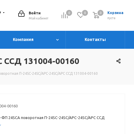
7
Корзина
Войти
0
0
0
0
пуста
Мой кабинет
Компания
Контакты
C ССД 131004-00160
воротная П-24SC-24SC/APC-24SC/APC ССД 131004-00160
004-00160
-ФП 24SCA поворотная П-24SC-24SC/APC-24SC/APC ССД