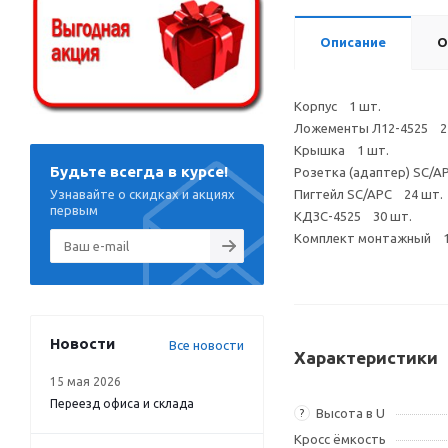
Описание
О
Корпус 1 шт.
Ложементы Л12-4525 2
Крышка 1 шт.
Будьте всегда в курсе!
Розетка (адаптер) SC/A
Узнавайте о скидках и акциях
Пигтейл SC/APC 24 шт.
первым
КДЗС-4525 30 шт.
Комплект монтажный 1
Новости
Все новости
Характеристики
15 мая 2026
Переезд офиса и склада
Высота в U
?
Кросс ёмкость