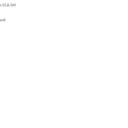
н SCA SM
мый