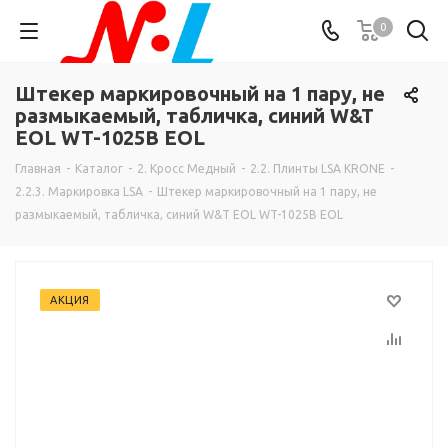
0
Штекер маркировочный на 1 пару, не
размыкаемый, табличка, синий W&T
EOL WT-1025B EOL
Главная
-
Каталог
-
2. Кросс Медный
-
2.2. Плинты LSA KRONE
-
2.2.3. Маркировка LSA
-
Штекер маркировочный на 1 пару, не
размыкаемый, табличка, синий W&T EOL WT-1025B EOL
АКЦИЯ