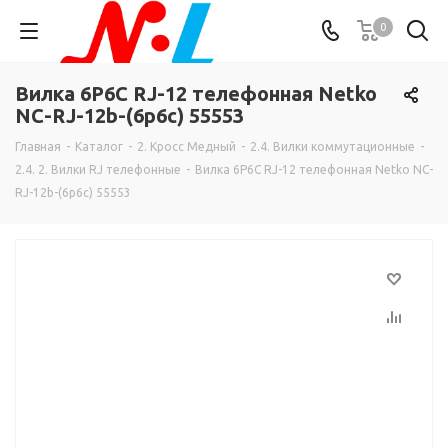
0
Вилка 6P6C RJ-12 телефонная Netko
NC-RJ-12b-(6p6c) 55553
Главная
-
Каталог
-
2. Кросс Медный
-
2.4. Вилки коммутационные
-
2.4. 2. Вилки RJ телефонные
-
Вилка 6P6C RJ-12 телефонная Netko NC-
RJ-12b-(6p6c) 55553