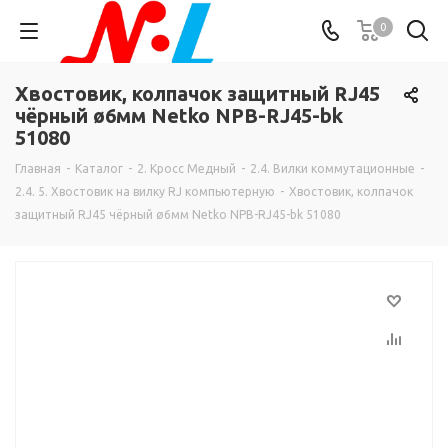
0
Хвостовик, колпачок защитный RJ45
чёрный ø6мм Netko NPB-RJ45-bk
51080
Главная
-
Каталог
-
2. Кросс Медный
-
2.4. Вилки коммутационные
-
2.4. 5. Хвостовик на вилку RJ компьютерную
-
Хвостовик, колпачок
защитный RJ45 чёрный ø6мм Netko NPB-RJ45-bk 51080