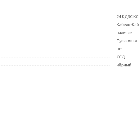
24 КДЗС КС
Кабель-Каб
наличие
Тупиковая
шт
ССД
чёрный