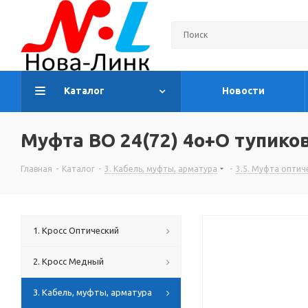
Каталог
Новости
Муфта ВО 24(72) 4о+О тупик
Главная
-
Каталог
-
3. Кабель, муфты, арматура
-
3.5. Муфта оптич
1. Кросс Оптический
2. Кросс Медный
3. Кабель, муфты, арматура