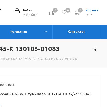
7
Корзина
Войти
0
0
0
0
пуста
Мой кабинет
Компания
Контакты
45-К 130103-01083
пиковая МЕХ-ТУТ МТОК-Л7/72-1КС2445-К 130103-01083
103-01083
еская 24(72) 4о+О тупиковая МЕХ-ТУТ МТОК-Л7/72-1КС2445-