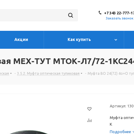
+7 343 22-777-1
Заказать звонок
Акции
Как купить
овая МЕХ-ТУТ МТОК-Л7/72-1КС24
еская
-
3.5.2. Муфта оптическая тупиковая
-
Муфта ВО 24(72) 4о+О ту
Артикул:
130
Муфта оптич
К
Подробнее