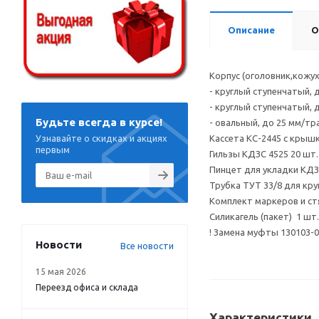
Описание
О
Корпус (оголовник,кожу
- круглый ступенчатый, 
- круглый ступенчатый, 
Будьте всегда в курсе!
- овальный, до 25 мм/тр
Узнавайте о скидках и акциях
Кассета КС-2445 с крыш
первым
Гильзы КДЗС 4525 20 шт.
Пинцет для укладки КДЗ
Трубка ТУТ 33/8 для кру
Комплект маркеров и ст
Силикагель (пакет) 1 шт.
! Замена муфты 130103-0
Новости
Все новости
15 мая 2026
Переезд офиса и склада
Характеристики