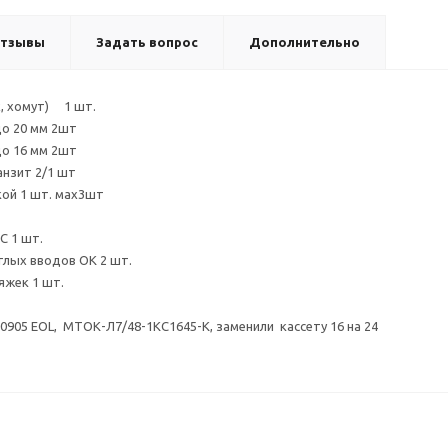
тзывы
Задать вопрос
Дополнительно
х, хомут) 1 шт.
до 20 мм 2шт
до 16 мм 2шт
анзит 2/1 шт
кой 1 шт. мах3шт
С 1 шт.
глых вводов ОК 2 шт.
яжек 1 шт.
0905 EOL, МТОК-Л7/48-1КС1645-К, заменили кассету 16 на 24