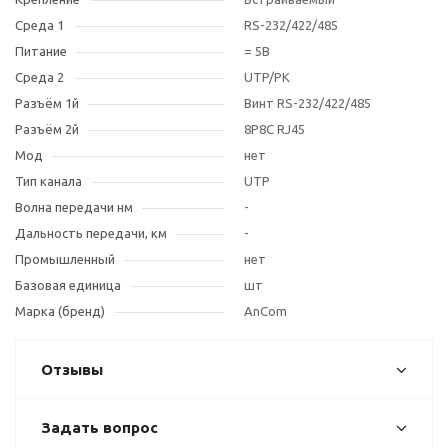
Среда 1
RS-232/422/485
Питание
= 5В
Среда 2
UTP/РК
Разъём 1й
Винт RS-232/422/485
Разъём 2й
8P8C RJ45
Мод
нет
Тип канала
UTP
Волна передачи нм
-
Дальность передачи, км
-
Промышленный
нет
Базовая единица
шт
Марка (бренд)
AnCom
Отзывы
Задать вопрос