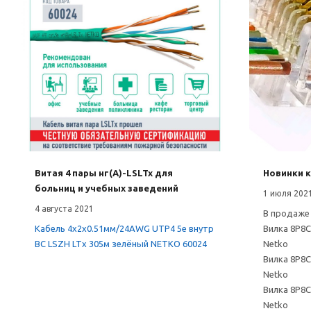
Витая 4 пары нг(А)-LSLTx для
Новинки к
больниц и учебных заведений
1 июля 202
4 августа 2021
В продаже 
Кабель 4х2х0.51мм/24AWG UTP4 5e внутр
Вилка 8P8C
BC LSZH LTx 305м зелёный NETKO 60024
Netko
Вилка 8P8C
Netko
Вилка 8P8C
Netko