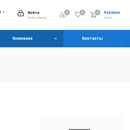
7
Корзина
Войти
0
0
0
0
пуста
Мой кабинет
Компания
Контакты