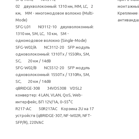
02 двухволоконный: 1310 нм, MM, LC, 2
монтажны
км, MM - многомодовое волокно (Multi-
Крепление 
Mode)
антиванда
SFG-L01 NI3112-10 двухволоконный:
1310 нм, SM, LC, 10 км, SM -
одномодовое волокно (Single-Mode)
SFG-W02/A NC3112-20 SFP модуль
одноволоконный: 1310Tx / 1550Rx, SM,
SC, 20 км / 14dB
SFG-W02/B NC5512-20 SFP модуль
одноволоконный: 1550Tx / 1310Rx, SM,
SC, 20 км / 14dB
qBRIDGE-308 34VDS308 VDSL2
конвертер: 4 LAN, VLAN, QoS, Web-
интерфейс, БП 12V/1А, 0~55°C
R217-AC 50R217AC Корзина 2U на 17
устройств (qBRIDGE-307, NF-W02R, NFT-
SFP/R), 220VAC