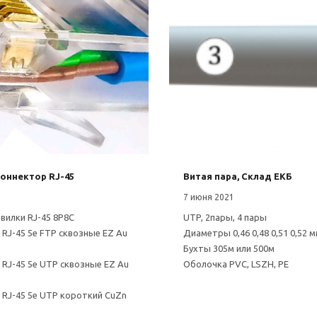
оннектор RJ-45
Витая пара, Склад ЕКБ
1
7 июня 2021
вилки RJ-45 8P8C
UTP, 2пары, 4 пары
 RJ-45 5e FTP сквозные EZ Au
Диаметры 0,46 0,48 0,51 0,52 
Бухты 305м или 500м
 RJ-45 5e UTP сквозные EZ Au
Оболочка PVC, LSZH, PE
 RJ-45 5e UTP короткий CuZn