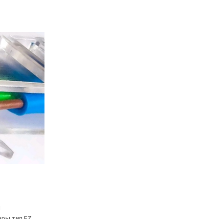
и
ары тип EZ