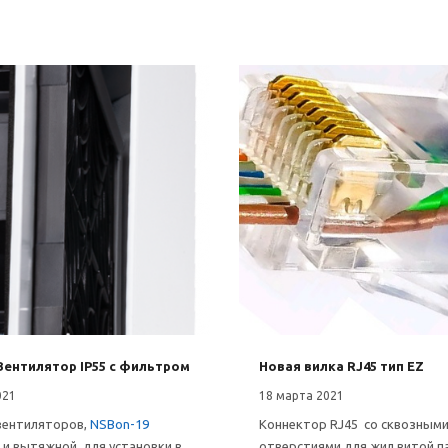
Вентилятор IP55 с фильтром
Новая вилка RJ45 тип EZ
021
18 марта 2021
вентиляторов,
NSBon-19
Коннектор RJ45 со сквозным
и вытяжной, для установки в
отверстиями для жил витой п