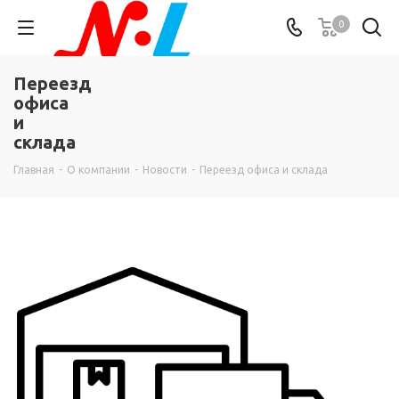
0
Переезд
офиса
и
склада
Главная
-
О компании
-
Новости
-
Переезд офиса и склада