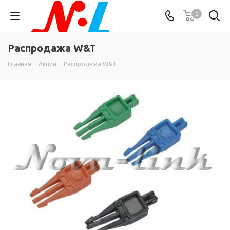
0
Распродажа W&T
Главная
-
Акции
-
Распродажа W&T