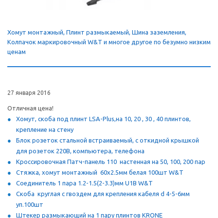
Хомут монтажный, Плинт размыкаемый, Шина заземления,
Колпачок маркировочный W&T и многое другое по безумно низким
ценам
27 января 2016
Отличная цена!
Хомут, скоба под плинт LSA-Plus,на 10, 20 , 30 , 40 плинтов,
крепление на стену
Блок р
озеток стальной встраиваемый, с откидной крышкой
для розеток
220В, компьютера, телефона
Кроссировочная Патч-панель 110
настенная на 50, 100, 200 пар
Стяжка, хомут монтажный 60х2.5мм белая 100шт W&T
Соединитель 1 пара 1.2-1.5(2-3.3)мм U1B W&T
Скоба круглая с гвоздем для крепления кабеля d 4-5-6мм
уп.100шт
Штекер размыкающий на 1 пару плинтов KRONE