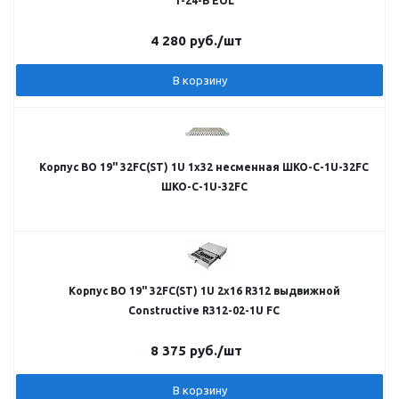
1-24-В EOL
4 280
руб.
/шт
В корзину
Корпус ВО 19" 32FC(ST) 1U 1x32 несменная ШКО-С-1U-32FC
ШКО-С-1U-32FC
Корпус ВО 19" 32FC(ST) 1U 2x16 R312 выдвижной
Constructive R312-02-1U FC
8 375
руб.
/шт
В корзину