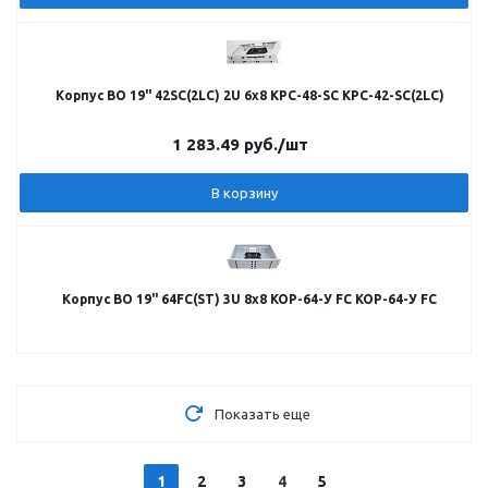
Корпус ВО 19" 42SC(2LC) 2U 6х8 КРС-48-SC КРС-42-SC(2LC)
1 283.49
руб.
/шт
В корзину
Корпус ВО 19" 64FC(ST) 3U 8x8 КОР-64-У FC КОР-64-У FC
Показать еще
1
2
3
4
5