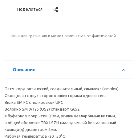
Поделиться
Цена для сравнения и может отличаться от фактической
Описание
Патч-корд оптический, соединительный, симплекс (simplex)
Оконцован с двух сторон коннекторами одного типа
Вилка SM FC с полировкой UPC
Волокно SM 9/125 (OS2) стандарт G652,
в буферном покрытии 0,9мм, усилен кевларовыми нитями,
в общей оболочке ПВХ LSZH (малодымный безгалогенный
компаунд) диаметром 3мм.
Рабочая температура -20...50°С