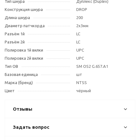
Тип шнура
Дуплекс (Duplex)
Конструкция шнура
DROP
Длина шнура
200
Диаметр патчкорда
2х3мм
Разъём 1й
LC
Разъём 2й
LC
Полировка 1й вилки
UPC
Полировка 2й вилки
UPC
Тип OB
SM OS2 G.657.A1
Базовая единица
шт
Марка (бренд)
NTSS
Цвет
чёрный
Отзывы
Задать вопрос