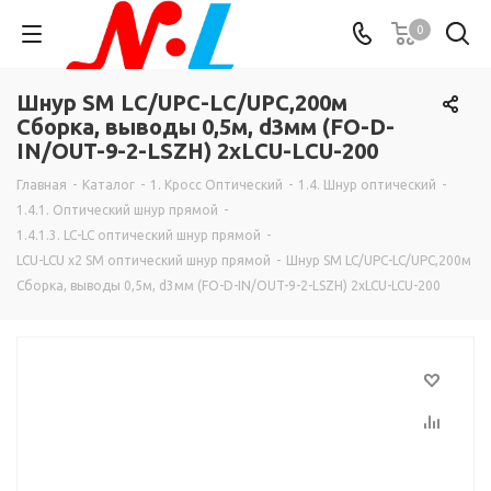
0
Шнур SM LC/UPC-LC/UPC,200м
Сборка, выводы 0,5м, d3мм (FO-D-
IN/OUT-9-2-LSZH) 2хLCU-LCU-200
Главная
-
Каталог
-
1. Кросс Оптический
-
1.4. Шнур оптический
-
1.4.1. Оптический шнур прямой
-
1.4.1.3. LC-LC оптический шнур прямой
-
LCU-LCU х2 SM оптический шнур прямой
-
Шнур SM LC/UPC-LC/UPC,200м
Сборка, выводы 0,5м, d3мм (FO-D-IN/OUT-9-2-LSZH) 2хLCU-LCU-200