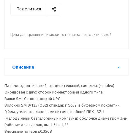
Поделиться
Цена для сравнения и может отличаться от фактической
Описание
Патч-корд оптический, соеденительный, симплекс (simplex)
Оконцован с двух сторон коннекторами одного типа
Вилки SM LC с полировкой UPC
Волокно SM 9/125 (OS2) стандарт G652, в буферном покрытии
0,9мм, усилен кевларовыми нитями, в общей ПВХ LSZH
(малодымный безгалогенный компаунд) оболочке диаметром 3мм.
Рабочие длины волн, нм: 1.31 и 1,55
Вносимые потери ≤0.35dB