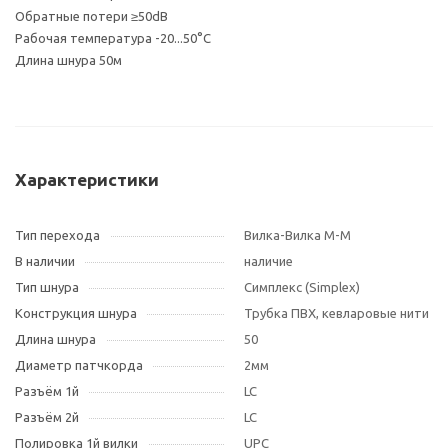
Обратные потери ≥50dB
Рабочая температура -20...50°С
Длина шнура 50м
Характеристики
Тип перехода
Вилка-Вилка M-M
В наличии
наличие
Тип шнура
Симплекс (Simplex)
Конструкция шнура
Трубка ПВХ, кевларовые нити
Длина шнура
50
Диаметр патчкорда
2мм
Разъём 1й
LC
Разъём 2й
LC
Полировка 1й вилки
UPC