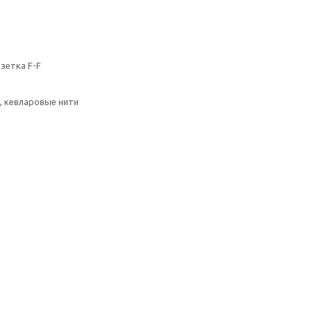
зетка F-F
, кевларовые нити