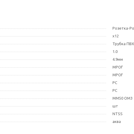
Розетка-Ро
х12
Трубка ПВХ
1.0
4.9мм
MPOf
MPOf
PC
PC
MM50 OM3
шт
NTSS
аква