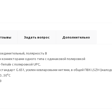
тзывы
Задать вопрос
Дополнительно
соединительный, полярность B
н коннекторами одного типа с одинаковой полировкой
 female с полировкой UPC,
стандарт G.651, усилен кевларовыми нитями, в общей ПВХ LSZH (мало
...50°С
B