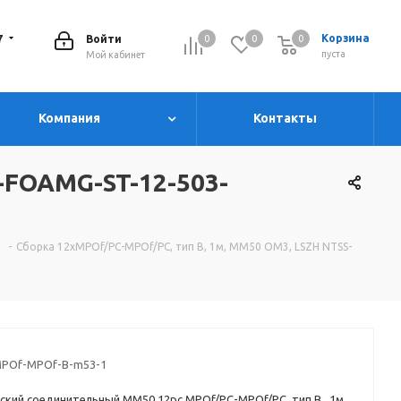
7
Корзина
Войти
0
0
0
0
пуста
Мой кабинет
Компания
Контакты
-FOAMG-ST-12-503-
-
Сборка 12хMPOf/PC-MPOf/PC, тип B, 1м, MM50 OM3, LSZH NTSS-
POf-MPOf-B-m53-1
ский соединительный MM50 12pc MPOf/PC-MPOf/PC, тип B, 1м