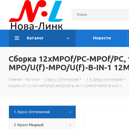
Каталог
Новости
Сборка 12хMPOf/PC-MPOf/PC, 
MPO/U(f)-MPO/U(f)-B-IN-1 12
Главная
-
Каталог
-
1. Кросс Оптический
-
1.4. Шнур оптический
-
FOAMG-ST-12-503-MPO/U(f)-MPO/U(f)-B-IN-1 12MPOf-MPOf-B-m53-1
1. Кросс Оптический
2. Кросс Медный