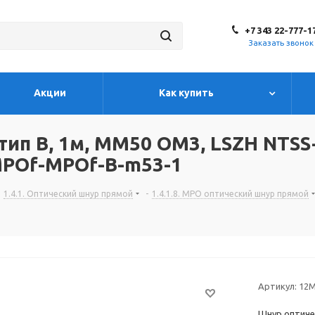
+7 343 22-777-1
Заказать звонок
Акции
Как купить
тип B, 1м, MM50 OM3, LSZH NTSS
MPOf-MPOf-B-m53-1
1.4.1. Оптический шнур прямой
-
1.4.1.8. MPO оптический шнур прямой
Артикул:
12M
Шнур оптиче