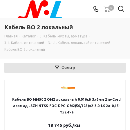
0
Кабель ВО 2 локальный
Главная
-
Каталог
-
3. Кабель, муфты, арматура
-
3.1. Кабель оптический
-
3.1.1. Кабель локальный оптический
-
Кабель ВО 2 локальный
Фильтр
Кабель ВО MM50 2 OM2 локальный 0.016кН 3х6мм Zip-Cord
арамид LSZH NTSS-FOC-DPC-ОМ2(50/125)х2-3.0-LS 2л-0,15-
m52-F-e
18 746
руб.
/км