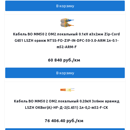
В корзину
Кабель ВО MM50 2 OM2 локальный 0.1кН ø3х2мм Zip-Cord
G651 LSZH оранж NTSS-FO-ZIP-IN-DPC-50-3.0-ARM 2л-0.1-
m52-ARM-F
60 840
руб.
/км
В корзину
Кабель ВО MM50 2 OM2 локальный 0.20кН 3х6мм арамид
LSZH ОКВнг(А)-HF-Д-2(G.651) 2л-0,2-m52-F-СК
76 406.40
руб.
/км