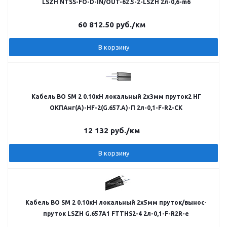
LSZH NTSS-FO-D-IN/OUT-62.5-2-LSZH 2л-0,6-m6
60 812.50
руб.
/км
В корзину
Кабель ВО SM 2 0.10кН локальный 2х3мм пруток2 НГ
ОКПАнг(А)-HF-2(G.657.А)-П 2л-0,1-F-R2-СК
12 132
руб.
/км
В корзину
Кабель ВО SM 2 0.10кН локальный 2х5мм пруток/вынос-
пруток LSZH G.657A1 FTTHS2-4 2л-0,1-F-R2R-е