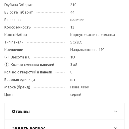
Глубина Габарит
210
Высота Габарит
44
В наличии
наличие
Кросс ёмкость
12
Кросс Набор
Корпус +кассета +планка
Тип панели
SC/2LC
Крепление
Направляющие 19"
Высота в U.
1U
?
Кол-во сменных панелей
3 х8
?
кол-во отверстий в панели
8
Базовая единица
шт
Марка (бренд)
Нова-Линк
Цвет
серый
Отзывы
Задать вопрос