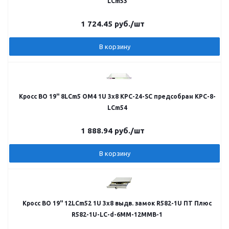
LCm53
1 724.45
руб.
/шт
В корзину
Кросс ВО 19" 8LCm5 OM4 1U 3х8 КРС-24-SC предсобран КРС-8-
LCm54
1 888.94
руб.
/шт
В корзину
Кросс ВО 19" 12LCm52 1U 3х8 выдв. замок R582-1U ПТ Плюс
R582-1U-LC-d-6ММ-12ММВ-1