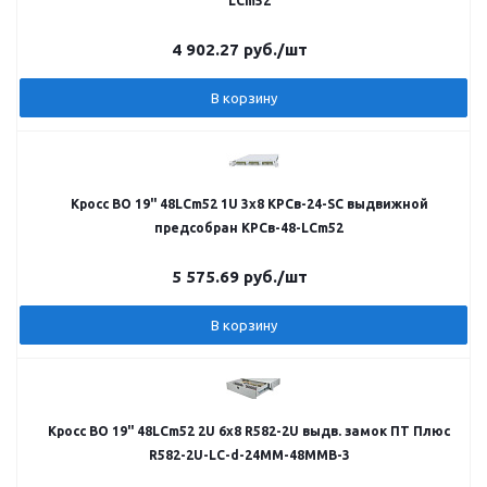
LCm52
4 902.27
руб.
/шт
В корзину
Кросс ВО 19" 48LCm52 1U 3х8 КРСв-24-SC выдвижной
предсобран КРСв-48-LCm52
5 575.69
руб.
/шт
В корзину
Кросс ВО 19" 48LCm52 2U 6х8 R582-2U выдв. замок ПТ Плюс
R582-2U-LС-d-24ММ-48ММВ-3