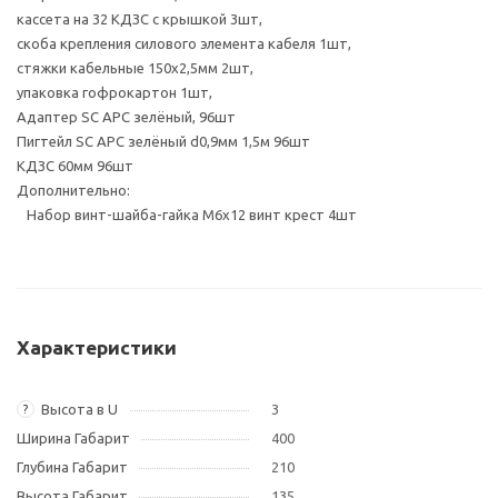
кассета на 32 КДЗС с крышкой 3шт,
скоба крепления силового элемента кабеля 1шт,
стяжки кабельные 150х2,5мм 2шт,
упаковка гофрокартон 1шт,
Адаптер SC APC зелёный, 96шт
Пигтейл SC APC зелёный d0,9мм 1,5м 96шт
КДЗС 60мм 96шт
Дополнительно:
Набор винт-шайба-гайка M6х12 винт крест 4шт
Характеристики
Высота в U
3
?
Ширина Габарит
400
Глубина Габарит
210
Высота Габарит
135