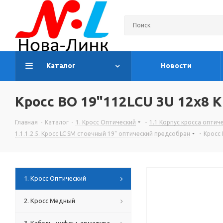
Каталог
Новости
Кросс ВО 19"112LCU 3U 12х8 
Главная
-
Каталог
-
1. Кросс Оптический
-
1.1 Корпус кросса оптич
1.1.1.2.5. Кросс LC SM стоечный 19" оптический предсобран
-
Кросс 
1. Кросс Оптический
2. Кросс Медный