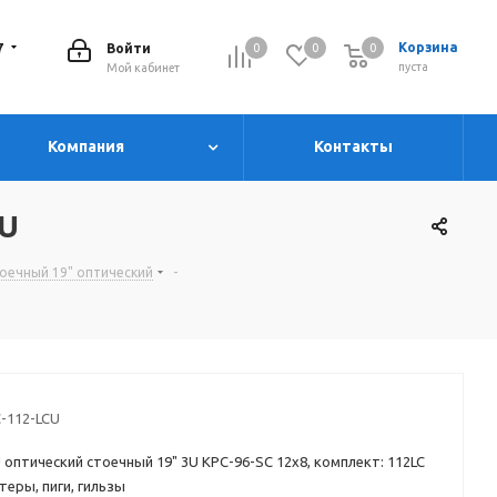
7
Корзина
Войти
0
0
0
0
пуста
Мой кабинет
Компания
Контакты
CU
 стоечный 19" оптический
-
-112-LCU
 оптический стоечный 19" 3U КРС-96-SC 12х8, комплект: 112LC
еры, пиги, гильзы