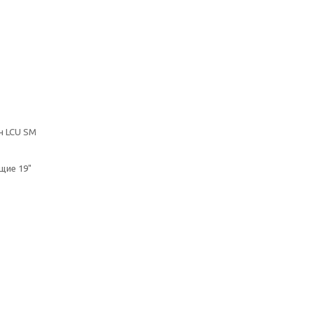
н LCU SM
щие 19"