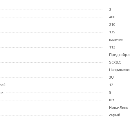
3
400
210
135
наличие
112
Предсобра
SC/2LC
Направляю
3U
лей
12
ли
8
шт
Нова-Линк
серый