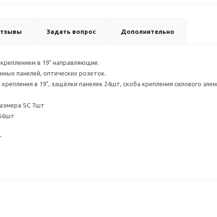
тзывы
Задать вопрос
Дополнительно
 креплением в 19" направляющие.
нных панелей, оптических розеток.
 крепления в 19", защёлки панелек 24шт, скоба крепления силового эле
размера SC 7шт
 56шт
т