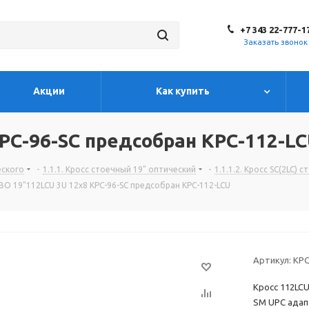
+7 343 22-777-1
Заказать звонок
Акции
Как купить
КРС-96-SC предсобран КРС-112-L
еского
-
1.1.1. Кросс стоечный 19" оптический
-
1.1.1.2. Кросс SC(2LC)
ВО 19"112LCU 3U 12х8 КРС-96-SC предсобран КРС-112-LCU
Артикул:
КРС
Кросс 112LCU
SM UPC адапт