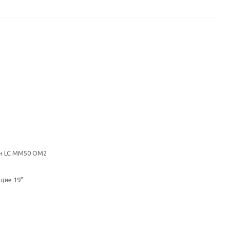
н LC MM50 OM2
щие 19"