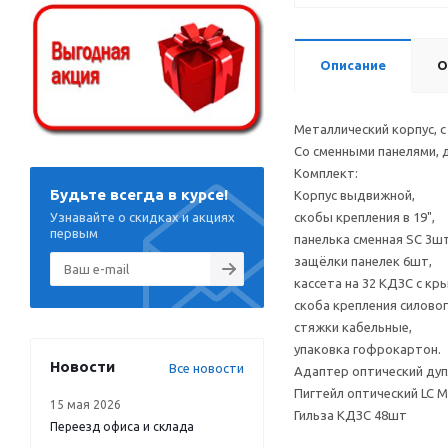
Описание
О
Металлический корпус, 
Со сменными панелями, 
Комплект:
Будьте всегда в курсе!
Корпус выдвижной,
Узнавайте о скидках и акциях
скобы крепления в 19",
первым
панелька сменная SC 3шт
защёлки панелек 6шт,
кассета на 32 КДЗС с к
скоба крепления силовог
стяжки кабельные,
упаковка гофрокартон.
Новости
Все новости
Адаптер оптический дуп
Пигтейл оптический LC
15 мая 2026
Гильза КДЗС 48шт
Переезд офиса и склада