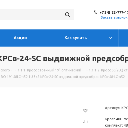
+7 343 22-777-1
Заказать звонок
Акции
Как купить
 КРСв-24-SC выдвижной предсоб
еского
-
1.1.1. Кросс стоечный 19" оптический
-
1.1.1.2. Кросс SC(2LC)
 ВО 19" 48LCm52 1U 3х8 КРСв-24-SC выдвижной предсобран КРСв-48-LCm52
Артикул:
КРС
Кросс 48LCm5
комплект: 4