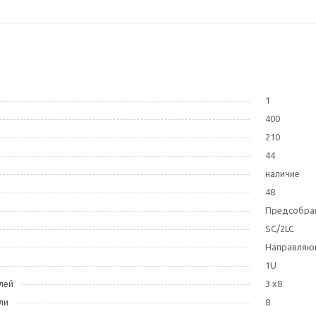
1
400
210
44
наличие
48
Предсобра
SC/2LC
Направляю
1U
лей
3 х8
ли
8