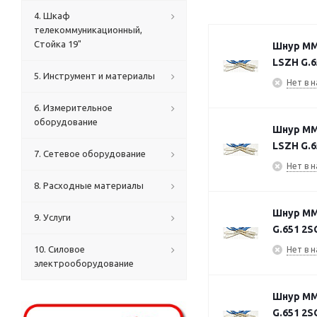
4. Шкаф
телекоммуникационный,
Стойка 19"
Шнур MM6
LSZH G.6
5. Инструмент и материалы
Нет в н
6. Измерительное
оборудование
Шнур MM6
LSZH G.6
7. Сетевое оборудование
Нет в н
8. Расходные материалы
Шнур MM6
9. Услуги
G.651 2S
10. Силовое
Нет в н
электрооборудование
Шнур MM6
G.651 2S