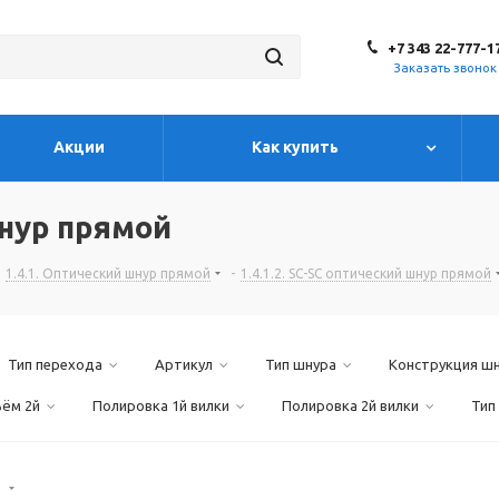
+7 343 22-777-1
Заказать звонок
Акции
Как купить
нур прямой
1.4.1. Оптический шнур прямой
-
1.4.1.2. SC-SC оптический шнур прямой
Тип перехода
Артикул
Тип шнура
Конструкция ш
ъём 2й
Полировка 1й вилки
Полировка 2й вилки
Тип
)