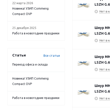
22 марта 2026
LSZH G.6
Новинка! УЗИП Commeng
Нет в н
Compact OVP
Шнур MM6
25 декабря 2025
LSZH G.6
Работа в новогодние праздники
Нет в н
Статьи
Все статьи
Шнур MM6
LSZH G.6
Переезд офиса и склада
Нет в н
Новинка! УЗИП Commeng
Compact OVP
Шнур MM6
LSZH G.6
Работа в новогодние праздники
Нет в н