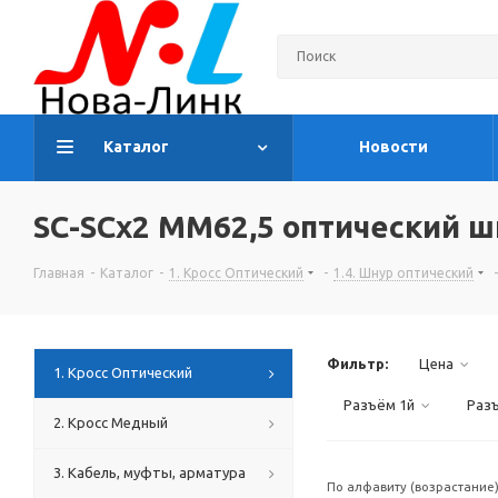
Каталог
Новости
SC-SCх2 MM62,5 оптический ш
Главная
-
Каталог
-
1. Кросс Оптический
-
1.4. Шнур оптический
-
Фильтр:
Цена
1. Кросс Оптический
Разъём 1й
Раз
2. Кросс Медный
3. Кабель, муфты, арматура
По алфавиту (возрастание