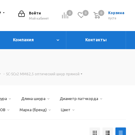
7
Корзина
Войти
0
0
0
0
пуста
Мой кабинет
Компания
Контакты
-
SC-SCх2 MM62,5 оптический шнур прямой
нура
Длина шнура
Диаметр патчкорда
 OB
Марка (бренд)
Цвет