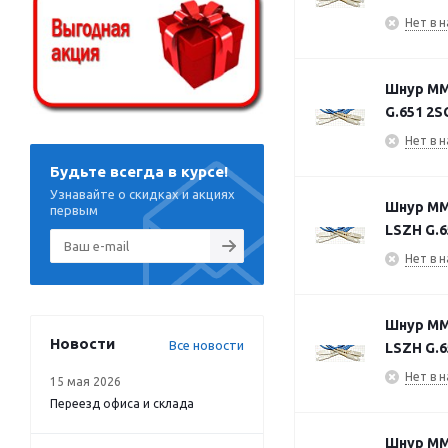
Нет в н
Шнур MM6
G.651 2S
Нет в н
Будьте всегда в курсе!
Узнавайте о скидках и акциях
Шнур MM6
первым
LSZH G.6
Нет в н
Шнур MM6
Новости
Все новости
LSZH G.6
Нет в н
15 мая 2026
Переезд офиса и склада
Шнур MM6