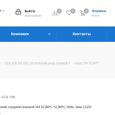
7
Корзина
Войти
0
0
0
0
пуста
Мой кабинет
Компания
Контакты
-
SCA-SCA SM OS2 оптический шнур прямой
-
Шнур SM SC/APC-
-SCA-100
ский соединительный SM SC/APC-SC/APC,100м, 3мм, LSZH