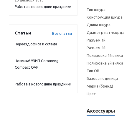
Тип шнура
22 марта 2026
Новинка! УЗИП Commeng
Конструкция шнура
Compact OVP
Длина шнура
Диаметр патчкорда
Разъём 1й
25 декабря 2025
Работа в новогодние праздники
Разъём 2й
Полировка 1й вилки
Полировка 2й вилки
Тип OB
Статьи
Все статьи
Базовая единица
Переезд офиса и склада
Марка (бренд)
Цвет
Новинка! УЗИП Commeng
Compact OVP
Аксессуары
Работа в новогодние праздники