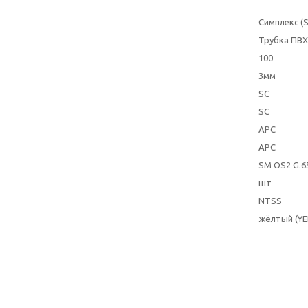
Симплекс (S
Трубка ПВХ
100
3мм
SC
SC
APC
APC
SM OS2 G.6
шт
NTSS
жёлтый (YE