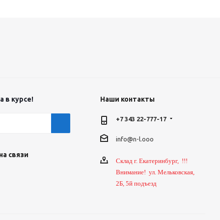
 в курсе!
Наши контакты
+7 343 22-777-17
info@n-l.ooo
на связи
Склад г. Екатеринбург, !!!
Внимание! ул. Мельковская,
2Б, 5й подъезд