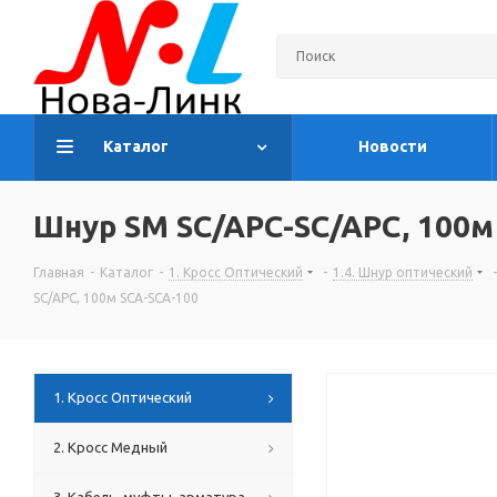
Каталог
Новости
Шнур SM SC/APC-SC/APC, 100м
Главная
-
Каталог
-
1. Кросс Оптический
-
1.4. Шнур оптический
-
SC/APC, 100м SCA-SCA-100
1. Кросс Оптический
2. Кросс Медный