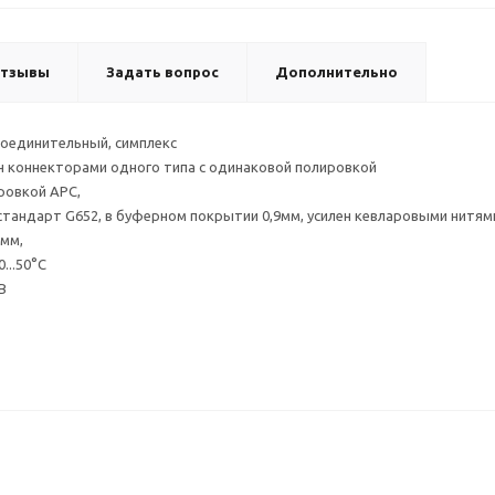
тзывы
Задать вопрос
Дополнительно
соединительный, симплекс
н коннекторами одного типа с одинаковой полировкой
ировкой APC,
 стандарт G652, в буферном покрытии 0,9мм, усилен кевларовыми нитя
мм,
...50°С
B