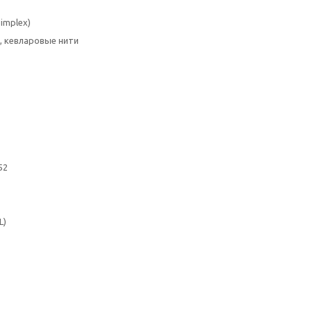
implex)
, кевларовые нити
52
L)