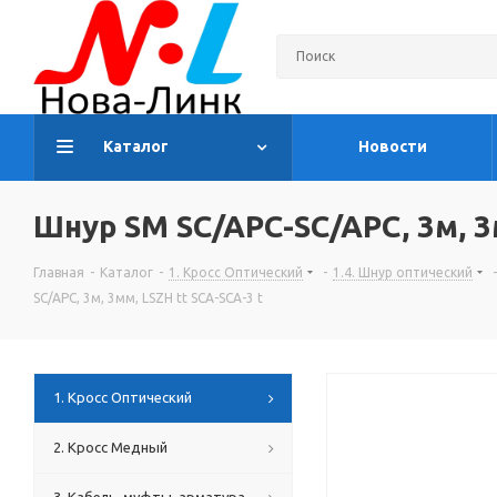
Каталог
Новости
Шнур SM SC/APC-SC/APC, 3м, 3
Главная
-
Каталог
-
1. Кросс Оптический
-
1.4. Шнур оптический
-
SC/APC, 3м, 3мм, LSZH tt SCA-SCA-3 t
1. Кросс Оптический
2. Кросс Медный