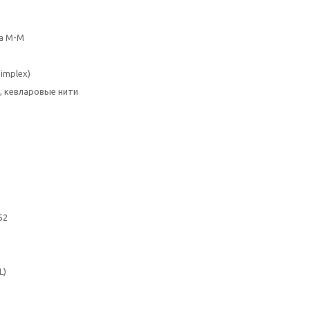
а M-M
implex)
, кевларовые нити
52
L)