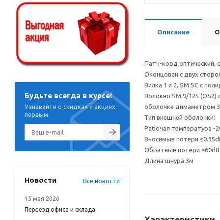
Описание
О
Патч-корд оптический, 
Оконцован с двух сторо
Вилка 1 и 2, SM SC с пол
Будьте всегда в курсе!
Волокно SM 9/125 (OS2)
Узнавайте о скидках и акциях
оболочке димаметром 3
первым
Тип внешней оболочки:
Рабочая температура -20
Вносимые потери ≤0.35d
Обратные потери ≥60dB
Длина шнура 3м
Новости
Все новости
15 мая 2026
Переезд офиса и склада
Характеристики