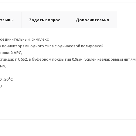
тзывы
Задать вопрос
Дополнительно
соединительный, симплекс
н коннекторами одного типа с одинаковой полировкой
ировкой APC,
 стандарт G652, в буферном покрытии 0,9мм, усилен кевларовыми нитя
мм,
...50°С
B