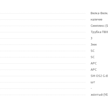
Вилка-Вилк
наличие
Симплекс (S
Трубка ПВХ
3
3мм
SC
SC
APC
APC
SM OS2 G.6
шт
-
жёлтый (YE