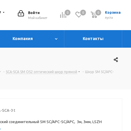
7
Корзина
Войти
0
0
0
0
пуста
Мой кабинет
Компания
Контакты
-
SCA-SCA SM OS2 оптический шнур прямой
-
Шнур SM SC/APC-
-SCA-3 t
ский соединительный SM SC/APC-SC/APC, 3м, 3мм, LSZH