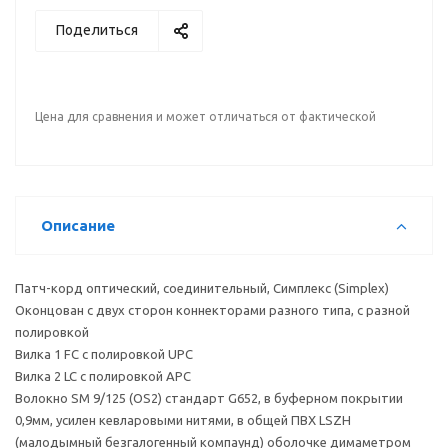
Поделиться
Цена для сравнения и может отличаться от фактической
Описание
Патч-корд оптический, соединительный, Симплекс (Simplex)
Оконцован с двух сторон коннекторами разного типа, с разной
полировкой
Вилка 1 FC с полировкой UPC
Вилка 2 LC с полировкой APC
Волокно SM 9/125 (OS2) стандарт G652, в буферном покрытии
0,9мм, усилен кевларовыми нитями, в общей ПВХ LSZH
(малодымный безгалогенный компаунд) оболочке димаметром