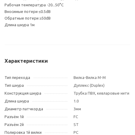
Рабочая температура -20...50°С
Вносимые потери ≤0.5dB
Обратные потери ≥50dB
Длина шнура 1м
Характеристики
Тип перехода
Вилка-Вилка M-M
Тип шнура
Дуплекс (Duplex)
Конструкция шнура
Трубка ПВХ, кевларовые нити
Длина шнура
1.0
Диаметр патчкорда
3мм
Разъём 1й
FC
Разъём 2й
ST
Полировка 1й вилки
PC