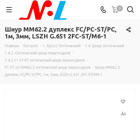
0
Шнур MM62.2 дуплекс FC/PC-ST/PC,
1м, 3мм, LSZH G.651 2FC-ST/M6-1
Главная
-
Каталог
-
1. Кросс Оптический
-
1.4. Шнур оптический
-
1.4.2. Оптический шнур переходной
-
1.4.2.11 ST-FC оптический шнур переходной
-
FC-ST х2 MM62,5 оптический шнур переходной
-
Шнур MM62.2
дуплекс FC/PC-ST/PC, 1м, 3мм, LSZH G.651 2FC-ST/M6-1