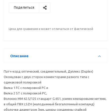
Поделиться
Цена для сравнения и может отличаться от фактической
Описание
Патч-корд оптический, соединительный, Дуплекс (Duplex)
Оконцован с двух сторон коннекторами разного типа с
одинаковой полировкой
Вилка 1 FC с полировкой PC и
Вилка 2 ST с полировкой PC,
Волокно MM 62.5/125 стандарт G.651, усилен кевларовыми нитями,
в общей ПВХ LSZH (малодымный безгалогенный компаунд)
оболочке диаметром 3мм, шнуры соединены спайкой