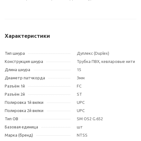
Характеристики
Тип шнура
Дуплекс (Duplex)
Конструкция шнура
Трубка ПВХ, кевларовые нити
Длина шнура
15
Диаметр патчкорда
3мм
Разъём 1й
FC
Разъём 2й
ST
Полировка 1й вилки
UPC
Полировка 2й вилки
UPC
Тип OB
SM OS2 G.652
Базовая единица
шт
Марка (бренд)
NTSS