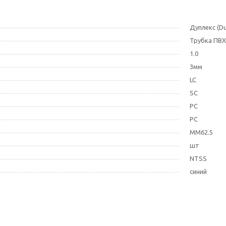
Дуплекс (Du
Трубка ПВХ
1.0
3мм
LC
SC
PC
PC
MM62.5
шт
NTSS
синий