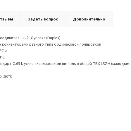
тзывы
Задать вопрос
Дополнительно
оединительный, Дуплекс (Duplex)
н коннекторами разного типа с одинаковой полировкой
PC и
PC,
андарт G.651, усилен кевларовыми нитями, в общей ПВХ LSZH (малоды
...50°С