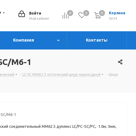
7
Корзина
Войти
0
0
0
0
пуста
Мой кабинет
Компания
Контакты
-SC/M6-1
тический
-
LC-SC MM62.5 оптический шнур переходной
-
Шнур
-SC/M6-1
кий соединительный MM62.5 дуплекс LC/PC-SC/PC, 1.0м, 3мм,