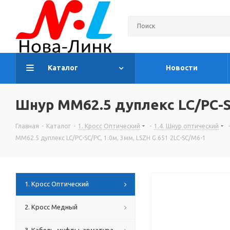
Каталог
Новости
Шнур MM62.5 дуплекс LC/PC-SC
Главная
-
Каталог
-
1. Кросс Оптический
-
1.4. Шнур оптический
-
MM62.5 дуплекс LC/PC-SC/PC, 1.0м, 3мм, LSZH G.651 2LC-SC/M6-1
1. Кросс Оптический
2. Кросс Медный