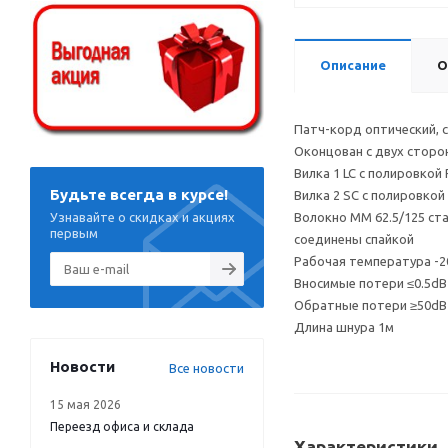
Описание
О
Патч-корд оптический, с
Оконцован с двух сторо
Вилка 1 LC с полировкой 
Будьте всегда в курсе!
Вилка 2 SC с полировкой 
Узнавайте о скидках и акциях
Волокно MM 62.5/125 ст
первым
соединены спайкой
Рабочая температура -20
Вносимые потери ≤0.5dB
Обратные потери ≥50dB
Длина шнура 1м
Новости
Все новости
15 мая 2026
Переезд офиса и склада
Характеристики