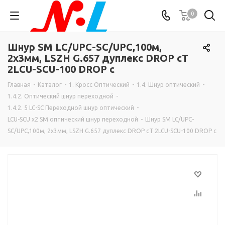
0
Шнур SM LC/UPC-SC/UPC,100м,
2х3мм, LSZH G.657 дуплекс DROP cT
2LCU-SCU-100 DROP c
Главная
-
Каталог
-
1. Кросс Оптический
-
1.4. Шнур оптический
-
1.4.2. Оптический шнур переходной
-
1.4.2. 5 LC-SC Переходной шнур оптический
-
LCU-SCU х2 SM оптический шнур переходной
-
Шнур SM LC/UPC-
SC/UPC,100м, 2х3мм, LSZH G.657 дуплекс DROP cT 2LCU-SCU-100 DROP c