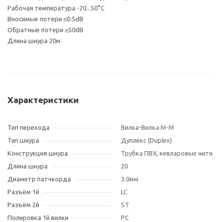
Рабочая температура -20...50°С
Вносимые потери ≤0.5dB
Обратные потери ≥50dB
Длина шнура 20м
Характеристики
Тип перехода
Вилка-Вилка M-M
Тип шнура
Дуплекс (Duplex)
Конструкция шнура
Трубка ПВХ, кевларовые нити
Длина шнура
20
Диаметр патчкорда
3.0мм
Разъём 1й
LC
Разъём 2й
ST
Полировка 1й вилки
PC