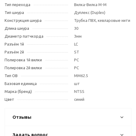
Тип перехода
Вилка-Вилка M-M
Тип шнура
Дуплекс (Duplex)
Конструкция шнура
Трубка ПВХ, кевларовые нити
Длина шнура
30
Диаметр патчкорда
3мм
Разъём 1й
LC
Разъём 2й
ST
Полировка 1й вилки
PC
Полировка 2й вилки
PC
Тип OB
MM62.5
Базовая единица
шт
Марка (бренд)
NTSS
Цвет
синий
Отзывы
Задать вопрос