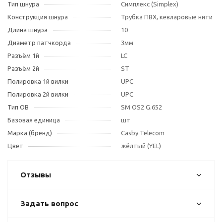
Тип шнура
Симплекс (Simplex)
Конструкция шнура
Трубка ПВХ, кевларовые нити
Длина шнура
10
Диаметр патчкорда
3мм
Разъём 1й
LC
Разъём 2й
ST
Полировка 1й вилки
UPC
Полировка 2й вилки
UPC
Тип OB
SM OS2 G.652
Базовая единица
шт
Марка (бренд)
Casby Telecom
Цвет
жёлтый (YEL)
Отзывы
Задать вопрос