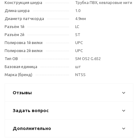
Конструкция шнура
Трубка ПВХ, кевларовые нити
Длина шнура
1.0
Диаметр патчкорда
4.9мм
Разъём 1й
LC
Разъём 2й
ST
Полировка 1й вилки
UPC
Полировка 2й вилки
UPC
Тип OB
SM OS2 G.652
Базовая единица
шт
Марка (бренд)
NTSS
Отзывы
Задать вопрос
Дополнительно