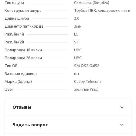
Тип шнура
Симплекс (Simplex)
Конструкция шнура
Трубка ПВХ, кевларовые нити
Длина шнура
2.0
Диаметр патчкорда
3мм
Разъём 1й
LC
Разъём 2й
ST
Полировка 1й вилки
UPC
Полировка 2й вилки
UPC
Тип OB
SM OS2 G.652
Базовая единица
шт
Марка (бренд)
Casby Telecom
Цвет
жёлтый (YEL)
Отзывы
Задать вопрос