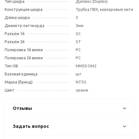
Тип шнура
Дуплекс (Duplex)
Конструкция шнура
Трубка ПВХ, кевларовые нити
Длина шнура
3
Диаметр патчкорда
3мм
Разъём 1й
SC
Разъём 2й
ST
Полировка 1й вилки
PC
Полировка 2й вилки
PC
Тип OB
MM50 OM2
Базовая единица
шт
Марка (бренд)
NTSS
Цвет
оранж
Отзывы
Задать вопрос