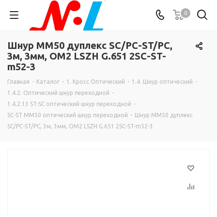
0
Шнур MM50 дуплекс SC/PC-ST/PC,
3м, 3мм, ОМ2 LSZH G.651 2SC-ST-
m52-3
Главная
-
Каталог
-
1. Кросс Оптический
-
1.4. Шнур оптический
-
1.4.2. Оптический шнур переходной
-
1.4.2.13 ST-SC оптический шнур переходной
-
SC-ST MM50 оптический шнур переходной
-
Шнур MM50 дуплекс
SC/PC-ST/PC, 3м, 3мм, ОМ2 LSZH G.651 2SC-ST-m52-3