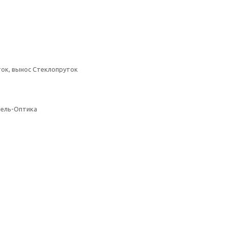
ок, вынос Стеклопруток
бель-Оптика