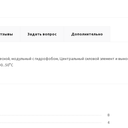
тзывы
Задать вопрос
Дополнительно
есной, модульный с гидрофобом, Центральный силовой элемент и выно
...50°C
8
4