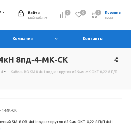
7
Корзина
Войти
0
0
0
0
пуста
Мой кабинет
Компания
Контакты
 4кН 8пд-4-МК-СК
14
-
Кабель ВО SM 8 4кН подвес пруток ø5.9мм МК ОКТ-0,22-8 П/П
-4-МК-СК
ческий SM 8 ОВ 4кН подвес пруток d5.9мм ОКТ-0,22-8 П/П 4кН