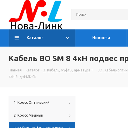
Каталог
Новости
Кабель ВО SM 8 4кН подвес п
Главная
-
Каталог
-
3. Кабель, муфты, арматура
-
3.1. Кабель опти
4кН 8пд-4-МК-СК
1. Кросс Оптический
2. Кросс Медный