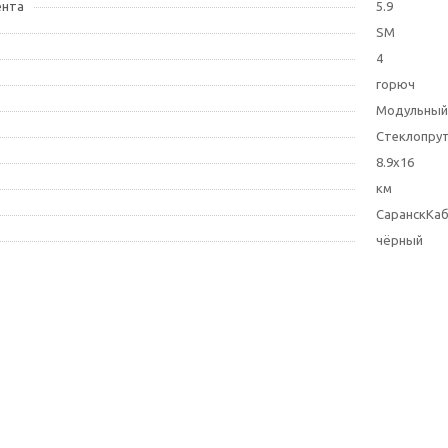
ента
5.9
SM
4
горюч
Модульный
Стеклопрут
8.9х16
км
СаранскКа
чёрный