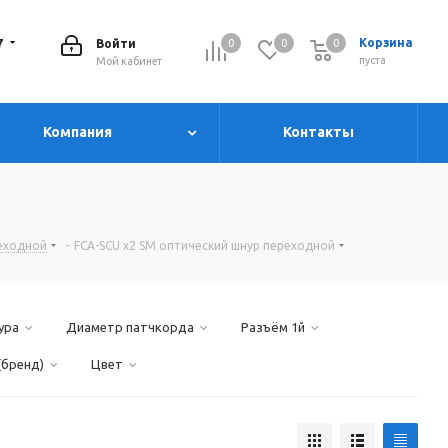
7
Корзина
Войти
0
0
0
0
пуста
Мой кабинет
Компания
Контакты
реходной
-
FCA-SCU х2 SM оптический шнур переходной
ура
Диаметр патчкорда
Разъём 1й
(бренд)
Цвет