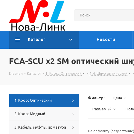
Каталог
Новости
FCA-SCU х2 SM оптический шн
Главная
-
Каталог
-
1. Кросс Оптический
-
1.4. Шнур оптический
-
Фильтр:
Цена
1. Кросс Оптический
Разъём 2й
Поли
2. Кросс Медный
3. Кабель, муфты, арматура
По алфавиту (возрастание