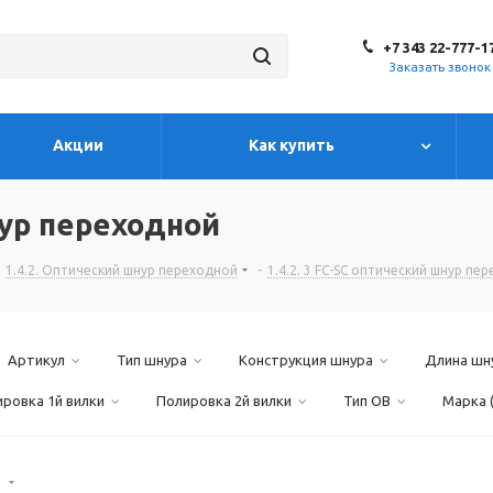
+7 343 22-777-1
Заказать звонок
Акции
Как купить
ур переходной
1.4.2. Оптический шнур переходной
-
1.4.2. 3 FC-SC оптический шнур пе
Артикул
Тип шнура
Конструкция шнура
Длина шн
ровка 1й вилки
Полировка 2й вилки
Тип OB
Марка 
)